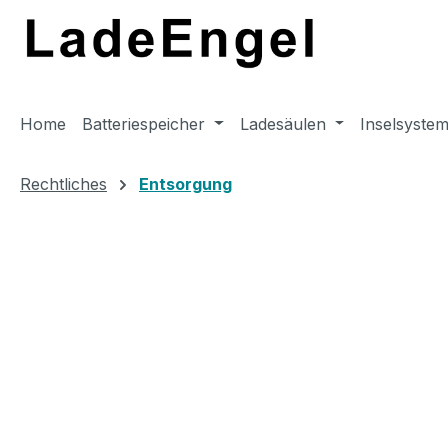
m Hauptinhalt springen
Zur Suche springen
Zur Hauptnavigation springen
Home
Batteriespeicher
Ladesäulen
Inselsyste
Rechtliches
Entsorgung