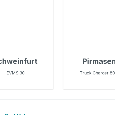
chweinfurt
Pirmase
EVMS 30
Truck Charger 8