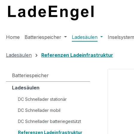
m Hauptinhalt springen
Zur Suche springen
Zur Hauptnavigation springen
Home
Batteriespeicher
Ladesäulen
Inselsyste
Ladesäulen
Referenzen Ladeinfrastruktur
Batteriespeicher
Ladesäulen
DC Schnellader stationär
DC Schnellader mobil
DC Schnellader batteriegestützt
Referenzen Ladeinfrastruktur